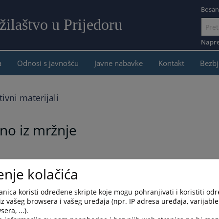
Bosan
ilaštvo u Prijedoru
Idi
na
Napre
sadržaj
a
Odnosi s javnošću
Javne nabavke
Kontakt
Bezbj
ivni materijali
eno iz mržnje
mržnje? Krivično djelo počinjeno iz mržnje je svako krivično djelo u
enje kolačića
d krivičnog djela počinjenog iz mržnje, jedan ili više počinitelja
ovina, zbog zaštićenog aspekta identiteta te žrtve, kao što su vjera
nica koristi određene skripte koje mogu pohranjivati i koristiti od
nvaliditet. Slično tome, incident počinjen iz mržnje je ispoljavanje
iz vašeg browsera i vašeg uređaja (npr. IP adresa uređaja, varijable 
nte krivičnog djela, ili se njegova krivična priroda tek treba
era, ...).
vično djelo počinjeno iz mržnje. - izvor OSCE