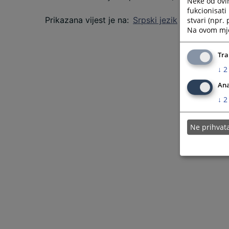
Neke od ovi
fukcionisat
Prikazana vijest je na
:
Srpski jezik
stvari (npr.
Na ovom mjes
Tra
↓
2
Ana
↓
2
Ne prihva