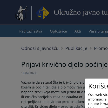
Okružno javno tuž
Rad tužilaštva
Optužnice
Akti
Vaša pitanj
Odnosi s javnošću
Publikacije
Promot
Prijavi krivično djelo počinj
18.04.2022.
Važno je da se zna! Šta je krivično djelo počinjeno iz 
Korišt
kojem je počinitelj djela bio motiviran predrasudom. Ko
napada žrtvu koja može biti jedna ili više osoba ili im
Ova web stra
ili etničko porijeklo, rasa, seksualna orijentacija ili i
informacije 
netrpeljivosti motivirano predrasudom koje nema eleme
unutar brows
utvrditi. Krivično djelo + predrasuda (kao motiv) = kri