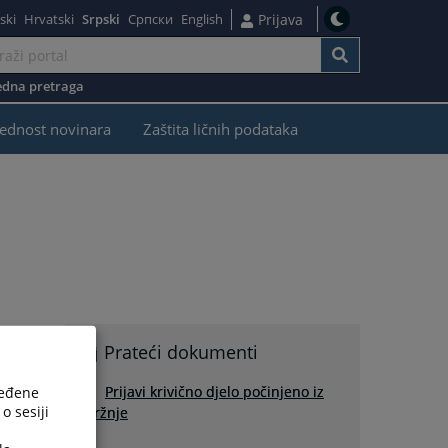
ski
Hrvatski
Srpski
Српски
English
Prijava
dna pretraga
ednost novinara
Zaštita ličnih podataka
Prateći dokumenti
Prijavi krivično djelo počinjeno iz
ređene
o sesiji
mržnje