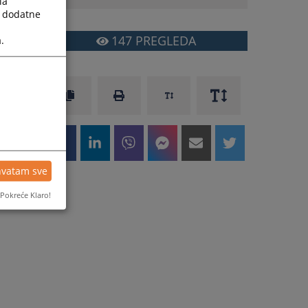
la
a dodatne
147
PREGLEDA
.
hvatam sve
Pokreće Klaro!