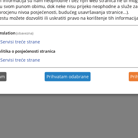
h informacija su nam neophodne i bez njih web stranica ne bi mog
i u svom punom obimu, dok neke nisu prijeko neophodne a služe z
 procjenu nivoa posjećenosti, budućeg usavršavanja stranice...).
tu možete dozvoliti ili uskratiti pravo na korištenje tih informacija
nslation
(obavezna)
Servisi treće strane
litika o posjećenosti stranica
Servisi treće strane
tam
Prihvatam odabrane
Pri