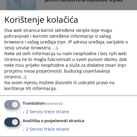
and
and
select
select
Korištenje kolačića
a
a
Zakon o javnim tužilaštvima Republike
date.
date.
Srpske
Ova web stranica koristi određene skripte koje mogu
Press
Press
pohranjivati i koristiti određene informacije iz vašeg
the
the
browsera i vašeg uređaja (npr. IP adresa uređaja, varijable o
question
question
sesiji unutar browsera, ...).
mark
mark
Posebni kolektivni ugovor za zaposlene
Neke od ovih informacija su nam neophodne i bez njih web
key
key
stranica ne bi mogla fukcionisati u svom punom obimu, dok
u institucijama pravosuđa Republike
to
to
neke nisu prijeko neophodne a služe za dodatne stvari (npr.
Srpske
procjenu nivoa posjećenosti, budućeg usavršavanja
get
get
stranice...).
the
the
Na ovom mjestu možete dozvoliti ili uskratiti pravo na
Zakon o krivičnom postupku Republike
keyboard
keyboard
korištenje tih informacija.
Srpske - izmjene
shortcuts
shortcuts
for
for
Translation
(obavezna)
changing
changing
↓
2
Servisi treće strane
dates.
dates.
Zakon o krivičnom postupku Republike
Srpske - izmjene i dopune 91/17
Analitika o posjećenosti stranica
↓
2
Servisi treće strane