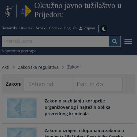
Okružno javno tužilaštvo u
Prijedoru
Bosanski
Hrvatski
Srpski
Српски
English
Prijava
Napredna pretraga
Zakoni
Akti
Zakonska regulativa
Zakoni
Navigate
Navigate
Zakon o suzbijanju korupcije
forward
forward
organizovanog i najtežih oblika
to
to
privrednog kriminala
interact
interact
with
with
the
the
Zakon o izmjeni i dopunama zakona o
calendar
calendar
javnim tužilaštvima Republike Srpske