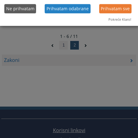
Ne prihvatam
Prihvatam odabrane
Prihvatam sve
Pokreće Klaro!
1 - 6 / 11
1
2
Zakoni
Korisni linkovi