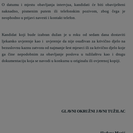
O datumu i mjestu obavljanja intervjua, kandidati će biti obaviješteni
naknadno, pismenim putem ili telefonskim pozivom, zbog čega je
neophodno u prijavi navesti i kontakt telefon.
Kandidat koji bude izabran dužan je u roku od sedam dana dostaviti
ljekarsko uvjerenje kao i
uvjerenje da nije osuđivan za krivično djelo na
bezuslovnu kaznu zatvora od najmanje šest mjeseci ili za krivično djelo koje
ga čine nepodobnim za obavljanje poslova u tužilaštvu kao i drugu
dokumentaciju koja se navodi u konkursu u originalu ili ovjerenoj kopiji.
GLAVNI OKRUŽNI JAVNI TUŽILAC
Slađana Marić