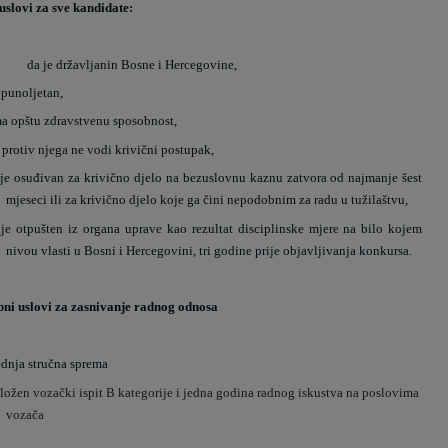
uslovi za sve kandidate:
da je državljanin Bosne i Hercegovine,
 punoljetan,
ma opštu zdravstvenu sposobnost,
 protiv njega ne vodi krivični postupak,
ije osuđivan za krivično djelo na bezuslovnu kaznu zatvora od najmanje šest
mjeseci ili za krivično djelo koje ga čini nepodobnim za radu u tužilaštvu,
ije otpušten iz organa uprave kao rezultat disciplinske mjere na bilo kojem
nivou vlasti u Bosni i Hercegovini, tri godine prije objavljivanja konkursa.
bni uslovi za zasnivanje radnog odnosa
ednja stručna sprema
ložen vozački ispit B kategorije i jedna godina radnog iskustva na poslovima
vozača