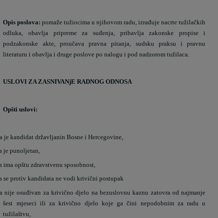
Opis poslova:
pomaže tužiocima u njihovom radu, izrađuje nacrte tužilačkih
odluka, obavlja pripreme za suđenja, pribavlja zakonske propise i
podzakonske akte, proučava pravna pitanja, sudsku praksu i pravnu
literaturu i obavlja i druge poslove po nalogu i pod nadzorom tužilaca.
USLOVI ZA ZASNIVANjE RADNOG ODNOSA
Opšti uslovi:
a je kandidat državljanin Bosne i Hercegovine,
a je punoljetan,
a ima opštu zdravstvenu sposobnost,
a se protiv kandidata ne vodi krivični postupak
a nije osuđivan za krivično djelo na bezuslovnu kaznu zatovra od najmanje
šest mjeseci ili za krivično djelo koje ga čini nepodobnim za radu u
tužilaštvu,