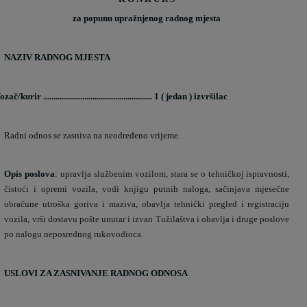
za popunu upražnjenog radnog mjesta
NAZIV RADNOG MJESTA
ozač/kurir ..................................................... 1 ( jedan ) izvršilac
Radni odnos se zasniva na neodređeno vrijeme.
Opis poslova
:
upravlja službenim vozilom, stara se o tehničkoj ispravnosti,
čistoći i opremi vozila, vodi knjigu putnih naloga, sačinjava mjesečne
obračune utroška goriva i maziva, obavlja tehnički pregled i registraciju
vozila, vrši dostavu pošte unutar i izvan Tužilaštva i obavlja i druge poslove
po nalogu neposrednog rukovodioca.
USLOVI ZA ZASNIVANJE RADNOG ODNOSA