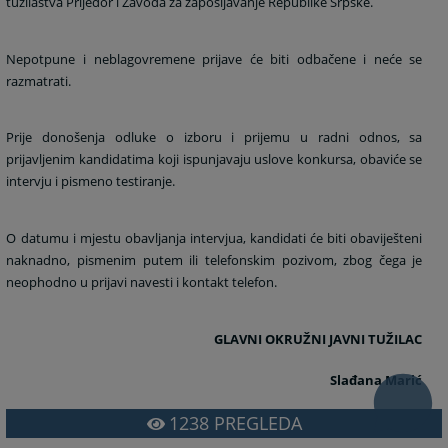
tužilaštva Prijedor i Zavoda za zapošljavanje Republike Srpske.
Nepotpune i neblagovremene prijave će biti odbačene i neće se
razmatrati.
Prije donošenja odluke o izboru i prijemu u radni odnos, sa
prijavljenim kandidatima koji ispunjavaju uslove konkursa, obaviće se
intervju i pismeno testiranje.
O datumu i mjestu obavljanja intervjua, kandidati će biti obaviješteni
naknadno, pismenim putem ili telefonskim pozivom, zbog čega je
neophodno u prijavi navesti i kontakt telefon.
GLAVNI OKRUŽNI JAVNI TUŽILAC
Slađana Marić
1238
PREGLEDA