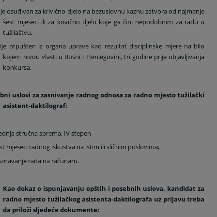
ije osuđivan za krivično djelo na bezuslovnu kaznu zatvora od najmanje
šest mjeseci ili za krivično djelo koje ga čini nepodobnim za radu u
tužilaštvu,
ije otpušten iz organa uprave kao rezultat disciplinske mjere na bilo
kojem nivou vlasti u Bosni i Hercegovini, tri godine prije objavljivanja
konkursa.
bni uslovi za zasnivanje radnog odnosa za radno mjesto tužilački
asistent-daktilograf:
ednja stručna sprema, IV stepen
st mjeseci radnog iskustva na istim ili sličnim poslovima;
znavanje rada na računaru.
Kao dokaz o ispunjavanju opštih i posebnih uslova, kandidat za
radno mjesto tužilačkog asistenta-daktilografa uz prijavu treba
da priloži sljedeće dokumente: