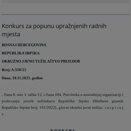
Konkurs za popunu upražnjenih radnih
mjesta
BOSNA I HERCEGOVINA
REPUBLIKA SRPSKA
OKRUŽNO JAVNO TUŽILAŠTVO PRIJEDOR
Broj: A-550/25
Dana, 10.11.2025. godine
, člana 8. stav 1. tačka 12. i člana 184. Pravilnika o unutrašnjoj organizaciji i
poslovanju javnih tužilaštava Republike Srpske (Službeni glasnik
Republike Srpske broj: 101/2022) , glavni okružni javni tužilac
r a s p i s u j
e:
K O N K U R S