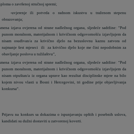
iploma o završenoj stručnoj spremi;
-
uvjerenje ili potvrda o radnom iskustvu u traženom stepenu
obrazovanja;
smena izjava ovjerena od strane nadležnog organa, sljedeće sadržine: “Pod
punom moralnom, materijalnom i krivičnom odgovornošću izjavljujem da
nisam osuđivan/a za krivično djelo na bezuslovnu kaznu zatvora od
najmanje šest mjeseci
ili
za krivično djelo koje me čini nepodobnim za
obavljanje poslova u tužilaštvu“,
smena izjava ovjerena od strane nadležnog organa, sljedeće sadržine: “Pod
punom moralnom, materijalnom i krivičnom odgovornošću izjavljujem da
nisam otpuštan/a iz organa uprave kao rezultat disciplinske mjere na bilo
kojem nivou vlasti u Bosni i Hercegovini, tri godine prije objavljivanja
konkursa“.
Prijavu na konkurs sa dokazima o ispunjavanju opštih i posebnih uslova,
kandidati su dužni dostaviti u zatvorenoj koverti.