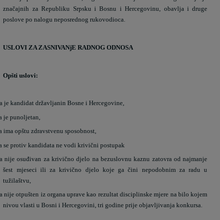
značajnih za Republiku Srpsku i Bosnu i Hercegovinu, obavlja i druge
poslove po nalogu neposrednog rukovodioca.
USLOVI ZA ZASNIVANjE RADNOG ODNOSA
Opšti uslovi:
a je kandidat državljanin Bosne i Hercegovine,
a je punoljetan,
a ima opštu zdravstvenu sposobnost,
a se protiv kandidata ne vodi krivični postupak
a nije osuđivan za krivično djelo na bezuslovnu kaznu zatovra od najmanje
šest mjeseci ili za krivično djelo koje ga čini nepodobnim za radu u
tužilaštvu,
a nije otpušten iz organa uprave kao rezultat disciplinske mjere na bilo kojem
nivou vlasti u Bosni i Hercegovini, tri godine prije objavljivanja konkursa.