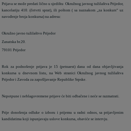
Prijava se može predati lično u sjedištu
Okružnog javnog tužilaštva Prijedor,
kancelariju 410. (četvrti sprat), ili poštom ( sa naznakom „za konkurs“ uz
navođenje broja konkursa) na adresu:
Okružno javno tužilaštvo Prijedor
Zanatska br.20.
79101 Prijedor
Rok za podnošenje prijava je 15 (petnaest) dana od dana objavljivanja
konkursa u dnevnom listu, na Web stranici Okružnog javnog tužilaštva
Prijedor i Zavoda za zapošljavanje Republike Srpske.
Nepotpune i neblagovremene prijave će biti odbačene i neće se razmatrati.
Prije donošenja odluke o izboru i prijemu u radni odnos, sa prijavljenim
kandidatima koji ispunjavaju uslove konkursa, obaviće se intervju.