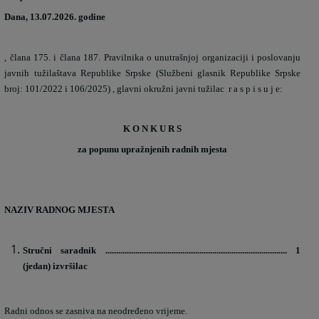
Dana, 13.07.2026. godine
, člana 175. i člana 187. Pravilnika o unutrašnjoj organizaciji i poslovanju
javnih tužilaštava Republike Srpske (Službeni glasnik Republike Srpske
broj: 101/2022 i 106/2025) , glavni okružni javni tužilac
r a s p i s u j e:
K O N K U R S
za popunu upražnjenih radnih mjesta
NAZIV RADNOG MJESTA
Stručni saradnik ..................................................................................... 1
(jedan) izvršilac
Radni odnos se zasniva na neodređeno vrijeme.