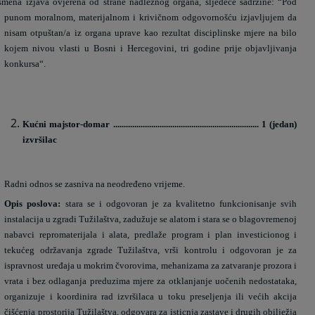
smena izjava ovjerena od strane nadležnog organa, sljedeće sadržine: “Pod
punom moralnom, materijalnom i krivičnom odgovornošću izjavljujem da
nisam otpuštan/a iz organa uprave kao rezultat disciplinske mjere na bilo
kojem nivou vlasti u Bosni i Hercegovini, tri godine prije objavljivanja
konkursa“.
Kućni majstor-domar ..................................................................... 1 (jedan)
izvršilac
Radni odnos se zasniva na neodređeno vrijeme.
Opis poslova:
stara se i odgovoran je za kvalitetno funkcionisanje svih
instalacija u zgradi Tužilaštva, zadužuje se alatom i stara se o blagovremenoj
nabavci repromaterijala i alata, predlaže program i plan investicionog i
tekućeg održavanja zgrade Tužilaštva, vrši kontrolu i odgovoran je za
ispravnost uređaja u mokrim čvorovima, mehanizama za zatvaranje prozora i
vrata i bez odlaganja preduzima mjere za otklanjanje uočenih nedostataka,
organizuje i koordinira rad izvršilaca u toku preseljenja ili većih akcija
čišćenja prostorija Tužilaštva, odgovara za isticnja zastave i drugih obilježja