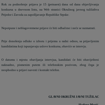
Rok za podnošenje prijava je 15 (petnaest) dana od dana objavljivanja
konkursa u dnevnom listu, na Web stranici Okružnog javnog tužilaštva
Prijedor i Zavoda za zapošljavanje Republike Srpske.
Nepotpune i neblagovremene prijave će biti odbačene i neće se razmatrati.
Prije donošenja odluke o izboru i prijemu u radni odnos, sa prijavljenim
kandidatima koji ispunjavaju uslove konkursa, obaviće se intervju.
O datumu i mjestu obavljanja intervjua, kandidati će biti obaviješteni
naknadno, pismenim putem ili telefonskim pozivom, zbog čega je
neophodno u prijavi navesti i kontakt telefon.
GLAVNI OKRUŽNI JAVNI TUŽILAC
Slađana
Marić