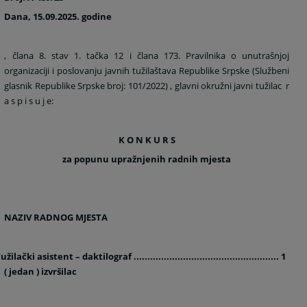
Dana, 15.09.2025. godine
, člana 8. stav 1. tačka 12 i člana 173. Pravilnika o unutrašnjoj
organizaciji i poslovanju javnih tužilaštava Republike Srpske (Službeni
glasnik Republike Srpske broj: 101/2022) , glavni okružni javni tužilac
r
a s p i s u j e:
K O N K U R S
za popunu upražnjenih radnih mjesta
NAZIV RADNOG MJESTA
užilački asistent – daktilograf ..................................................... 1
( jedan ) izvršilac