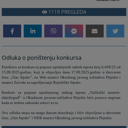
1119
PREGLEDA
Odluka o poništenju konkursa
Poništava se konkurs za popunu upražnjenih radnih mjesta broj A-459/25 od
15.09.2025.godine, koji je objavljen dana 17.09.2025.godine u dnevnom
listu „Glas Srpske”, na Web stranici Okružnog javnog tužilaštva Prijedor i
stranici Zavoda za zapošljavanje Republike Srpske.
Konkurs za popunu upražnjenog radnog mjesta „Tužilački asistent-
ț
daktilograf
' u Okružnom javnom tužilaštvu Prijedor biće ponovo raspisan
kada se steknu zakonski uslovi za to.
Ova odluka stupa na snagu danom donošenja i biće objavljena u dnevnom
listu „Glas Srpske” i WEB stranici Okružnog javnog tužilaštva Prijedor.