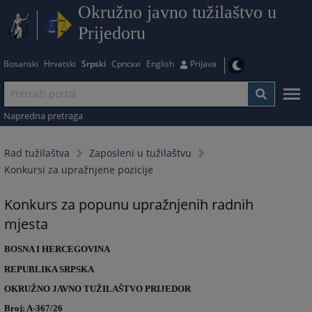
Okružno javno tužilaštvo u
Prijedoru
Bosanski
Hrvatski
Srpski
Српски
English
Prijava
Napredna pretraga
Rad tužilaštva
Zaposleni u tužilaštvu
Konkursi za upražnjene pozicije
Konkurs za popunu upražnjenih radnih
mjesta
BOSNA I HERCEGOVINA
REPUBLIKA SRPSKA
OKRUŽNO JAVNO TUŽILAŠTVO PRIJEDOR
Broj: A-367/26