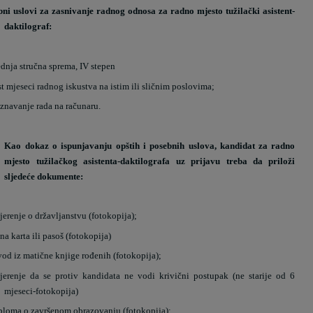
bni uslovi za zasnivanje radnog odnosa za radno mjesto tužilački asistent-
daktilograf:
ednja stručna sprema, IV stepen
st mjeseci radnog iskustva na istim ili sličnim poslovima;
znavanje rada na računaru.
Kao dokaz o ispunjavanju opštih i posebnih uslova, kandidat za radno
mjesto tužilačkog asistenta-daktilografa uz prijavu treba da priloži
sljedeće dokumente:
jerenje o državljanstvu (fotokopija);
čna karta ili pasoš (fotokopija)
vod iz matične knjige rođenih (fotokopija);
jerenje da se protiv kandidata ne vodi krivični postupak (ne starije od 6
mjeseci-fotokopija)
ploma o završenom obrazovanju (fotokopija);