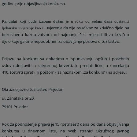
godine prije objavljivanja konkursa.
Kandidat koji bude izabran dužan je u roku od sedam dana dostaviti
uvjerenje da nije osuđivan za krivično djelo na
ljekarsko uvjerenje kao i
bezuslovnu kaznu zatvora od najmanje šest mjeseci ili za krivično
djelo koje ga čine nepodobnim za obavljanje poslova u tužilaštvu.
Prijavu na konkurs sa dokazima o ispunjavanju opštih i posebnih
uslova dostaviti u zatvorenoj koverti, te predati lično u kancelariju
410. (četvrti sprat), ili poštom ( sa naznakom „za konkurs“) na adresu:
Okružno javno tužilaštvo Prijedor
ul. Zanatska br.20.
79101 Prijedor
Rok za podnošenje prijava je 15 (petnaest) dana od dana objavljivanja
konkursa u dnevnom listu, na Web stranici Okružnog javnog