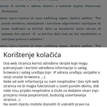
jerenje ili potvrda o radnom iskustvu u traženom stepenu obrazovanja
(fotokopija);
smena izjava ovjerena od strane nadležnog organa, sljedeće sadržine: “Pod
punom moralnom, materijalnom i krivičnom odgovornošću izjavljujem da
nisam osuđivan/a za krivično djelo na bezuslovnu kaznu zatvora od
najmanje šest mjeseci
ili
za krivično djelo koje me čini nepodobnim za
obavljanje poslova u tužilaštvu“;
smena izjava ovjerena od strane nadležnog organa, sljedeće sadržine: “Pod
punom moralnom, materijalnom i krivičnom odgovornošću izjavljujem da
Korištenje kolačića
nisam otpuštan/a iz organa uprave kao rezultat disciplinske mjere na bilo
kojem nivou vlasti u Bosni i Hercegovini, tri godine prije objavljivanja
Ova web stranica koristi određene skripte koje mogu
konkursa.
pohranjivati i koristiti određene informacije iz vašeg
browsera i vašeg uređaja (npr. IP adresa uređaja, varijable o
sesiji unutar browsera, ...).
Kandidat koji bude izabran dužan je u roku od sedam dana dostaviti
Neke od ovih informacija su nam neophodne i bez njih web
stranica ne bi mogla fukcionisati u svom punom obimu, dok
ljekarsko uvjerenje kao i
uvjerenje da nije osuđivan za krivično djelo na
neke nisu prijeko neophodne a služe za dodatne stvari (npr.
bezuslovnu kaznu zatvora od najmanje šest mjeseci ili za krivično djelo koje
procjenu nivoa posjećenosti, budućeg usavršavanja
ga čine nepodobnim za obavljanje poslova u tužilaštvu.
stranice...).
Na ovom mjestu možete dozvoliti ili uskratiti pravo na