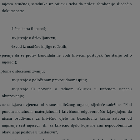
mjesto stručnog saradnika uz prijavu treba da priloži fotokopije sljedećih
dokumenata:
-
lična karta ili pasoš;
-
uvjerenje o državljanstvu;
-
izvod iz matične knjige rođenih;
vjerenje da se protiv kandidata ne vodi krivični postupak (ne starije od 6
mjeseci);
iploma o stečenom zvanju;
-
uvjerenje o položenom pravosudnom ispitu;
-
uvjerenje ili potvrda o radnom iskustvu u traženom stepenu
obrazovanja;
smena izjava ovjerena od strane nadležnog organa, sljedeće sadržine: “Pod
punom moralnom, materijalnom i krivičnom odgovornošću izjavljujem da
nisam osuđivan/a za krivično djelo na bezuslovnu kaznu zatvora od
najmanje šest mjeseci
ili
za krivično djelo koje me čini nepodobnim za
obavljanje poslova u tužilaštvu“,