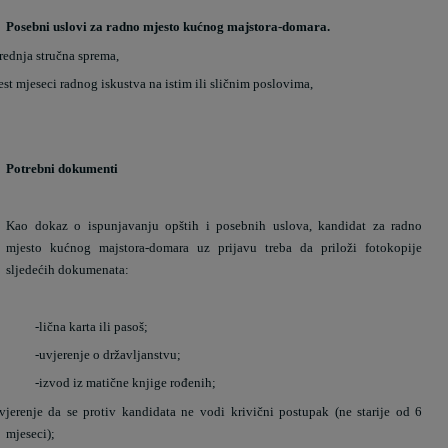
Posebni uslovi za radno mjesto kućnog majstora-domara.
rednja stručna sprema,
est mjeseci radnog iskustva na istim ili sličnim poslovima,
Potrebni dokumenti
Kao dokaz o ispunjavanju opštih i posebnih uslova, kandidat za radno
mjesto kućnog majstora-domara uz prijavu treba da priloži fotokopije
sljedećih dokumenata:
-
lična karta ili pasoš;
-
uvjerenje o državljanstvu;
-
izvod iz matične knjige rođenih;
vjerenje da se protiv kandidata ne vodi krivični postupak (ne starije od 6
mjeseci);