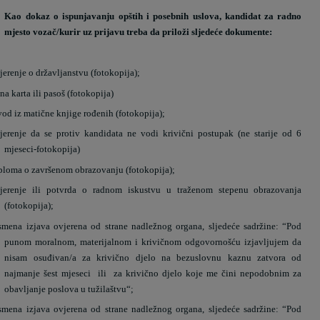
Kao dokaz o ispunjavanju opštih i posebnih uslova, kandidat za radno
mjesto vozač/kurir uz prijavu treba da priloži sljedeće dokumente:
jerenje o državljanstvu (fotokopija);
čna karta ili pasoš (fotokopija)
vod iz matične knjige rođenih (fotokopija);
jerenje da se protiv kandidata ne vodi krivični postupak (ne starije od 6
mjeseci-fotokopija)
ploma o završenom obrazovanju (fotokopija);
jerenje ili potvrda o radnom iskustvu u traženom stepenu obrazovanja
(fotokopija);
smena izjava ovjerena od strane nadležnog organa, sljedeće sadržine: “Pod
punom moralnom, materijalnom i krivičnom odgovornošću izjavljujem da
nisam osuđivan/a za krivično djelo na bezuslovnu kaznu zatvora od
najmanje šest mjeseci
ili
za krivično djelo koje me čini nepodobnim za
obavljanje poslova u tužilaštvu“;
smena izjava ovjerena od strane nadležnog organa, sljedeće sadržine: “Pod