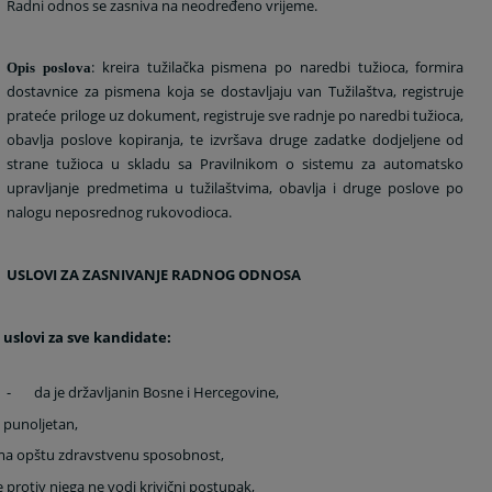
Radni odnos se zasniva na neodređeno vrijeme.
: kreira tužilačka pismena po naredbi tužioca, formira
Opis poslova
dostavnice za pismena koja se dostavljaju van Tužilaštva, registruje
prateće priloge uz dokument, registruje sve radnje po naredbi tužioca,
obavlja poslove kopiranja, te izvršava druge zadatke dodjeljene od
strane tužioca u skladu sa Pravilnikom o sistemu za automatsko
upravljanje predmetima u tužilaštvima, obavlja i druge poslove po
nalogu neposrednog rukovodioca.
USLOVI ZA ZASNIVANJE RADNOG ODNOSA
 uslovi za sve kandidate:
-
da je državljanin Bosne i Hercegovine,
e punoljetan,
ma opštu zdravstvenu sposobnost,
e protiv njega ne vodi krivični postupak,