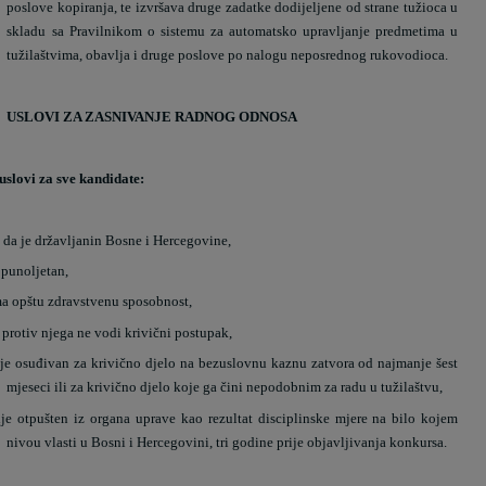
poslove kopiranja, te izvršava druge zadatke dodijeljene od strane tužioca u
skladu sa Pravilnikom o sistemu za automatsko upravljanje predmetima u
tužilaštvima, obavlja i druge poslove po nalogu neposrednog rukovodioca.
USLOVI ZA ZASNIVANJE RADNOG ODNOSA
uslovi za sve kandidate:
da je državljanin Bosne i Hercegovine,
 punoljetan,
ma opštu zdravstvenu sposobnost,
 protiv njega ne vodi krivični postupak,
ije osuđivan za krivično djelo na bezuslovnu kaznu zatvora od najmanje šest
mjeseci ili za krivično djelo koje ga čini nepodobnim za radu u tužilaštvu,
ije otpušten iz organa uprave kao rezultat disciplinske mjere na bilo kojem
nivou vlasti u Bosni i Hercegovini, tri godine prije objavljivanja konkursa.