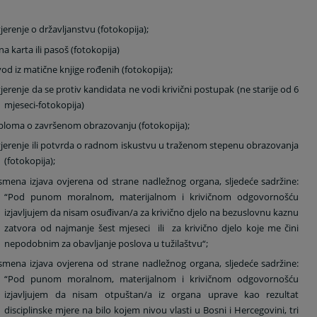
jerenje o državljanstvu (fotokopija);
čna karta ili pasoš (fotokopija)
vod iz matične knjige rođenih (fotokopija);
jerenje da se protiv kandidata ne vodi krivični postupak (ne starije od 6
mjeseci-fotokopija)
ploma o završenom obrazovanju (fotokopija);
jerenje ili potvrda o radnom iskustvu u traženom stepenu obrazovanja
(fotokopija);
smena izjava ovjerena od strane nadležnog organa, sljedeće sadržine:
“Pod punom moralnom, materijalnom i krivičnom odgovornošću
izjavljujem da nisam osuđivan/a za krivično djelo na bezuslovnu kaznu
zatvora od najmanje šest mjeseci
ili
za krivično djelo koje me čini
nepodobnim za obavljanje poslova u tužilaštvu“;
smena izjava ovjerena od strane nadležnog organa, sljedeće sadržine:
“Pod punom moralnom, materijalnom i krivičnom odgovornošću
izjavljujem da nisam otpuštan/a iz organa uprave kao rezultat
disciplinske mjere na bilo kojem nivou vlasti u Bosni i Hercegovini, tri