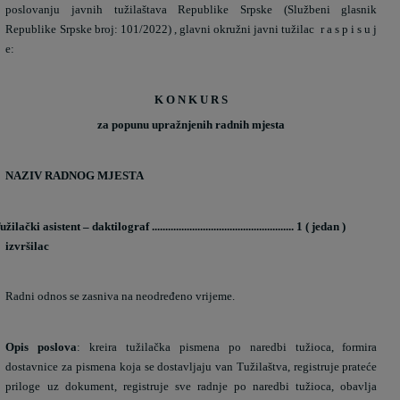
poslovanju javnih tužilaštava Republike Srpske (Službeni glasnik
Republike Srpske broj: 101/2022) , glavni okružni javni tužilac
r a s p i s u j
e:
K O N K U R S
za popunu upražnjenih radnih mjesta
NAZIV RADNOG MJESTA
užilački asistent – daktilograf ..................................................... 1 ( jedan )
izvršilac
Radni odnos se zasniva na neodređeno vrijeme.
Opis poslova
: kreira tužilačka pismena po naredbi tužioca, formira
dostavnice za pismena koja se dostavljaju van Tužilaštva, registruje prateće
priloge uz dokument, registruje sve radnje po naredbi tužioca, obavlja