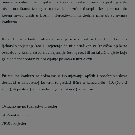
punom moralnom, materijalnom i krivičnom odgovornošću izjavljujem da
nisam otpuštan/a iz organa uprave kao rezultat disciplinske mjere na bilo
kojem nivou vlasti u Bosni i Hercegovini, tri godine prije objavljivanja
konkursa.
Kandidat koji bude izabran dužan je u roku od sedam dana dostaviti
ljekarsko uvjerenje kao i
uvjerenje da nije osuđivan za krivično djelo na
bezuslovnu kaznu zatvora od najmanje šest mjeseci ili za krivično djelo koje
ga čine nepodobnim za obavljanje poslova u tužilaštvu.
Prijavu na konkurs sa dokazima o ispunjavanju opštih i posebnih uslova
dostaviti u zatvorenoj koverti, te predati lično u kancelariju 410. (četvrti
sprat), ili poštom ( sa naznakom „za konkurs“) na adresu:
Okružno javno tužilaštvo Prijedor
ul. Zanatska br.20.
79101 Prijedor