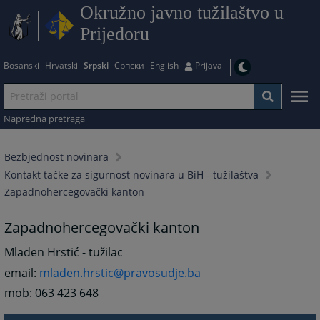
Okružno javno tužilaštvo u
Prijedoru
Bosanski
Hrvatski
Srpski
Српски
English
Prijava
Napredna pretraga
Bezbjednost novinara
Kontakt tačke za sigurnost novinara u BiH - tužilaštva
Zapadnohercegovački kanton
Zapadnohercegovački kanton
Mladen Hrstić - tužilac
email:
mladen.hrstic@pravosudje.ba
mob: 063 423 648