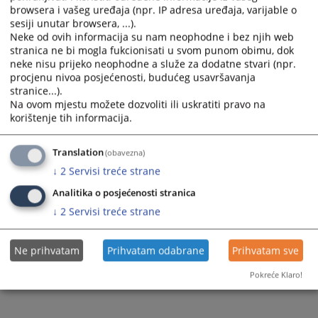
browsera i vašeg uređaja (npr. IP adresa uređaja, varijable o
sesiji unutar browsera, ...).
Neke od ovih informacija su nam neophodne i bez njih web
stranica ne bi mogla fukcionisati u svom punom obimu, dok
neke nisu prijeko neophodne a služe za dodatne stvari (npr.
procjenu nivoa posjećenosti, budućeg usavršavanja
stranice...).
Na ovom mjestu možete dozvoliti ili uskratiti pravo na
korištenje tih informacija.
Translation
(obavezna)
↓
2
Servisi treće strane
Analitika o posjećenosti stranica
↓
2
Servisi treće strane
Ne prihvatam
Prihvatam odabrane
Prihvatam sve
Pokreće Klaro!