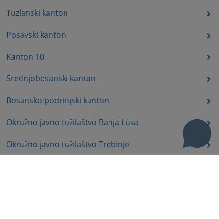
Tuzlanski kanton
Posavski kanton
Kanton 10
Srednjobosanski kanton
Bosansko-podrinjski kanton
Okružno javno tužilaštvo Banja Luka
Okružno javno tužilaštvo Trebinje
Okružno javno tužilaštvo Istočno Sarajevo
Okružno javno tužilaštvo Prijedor
Okružno javno tužilaštvo Bijeljina