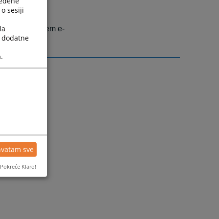
ređene
o sesiji
la
te uputiti putem e-
a dodatne
.
hvatam sve
Pokreće Klaro!