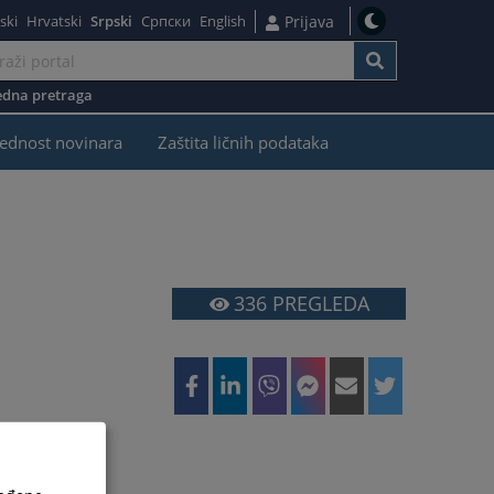
ski
Hrvatski
Srpski
Српски
English
Prijava
dna pretraga
ednost novinara
Zaštita ličnih podataka
336
PREGLEDA