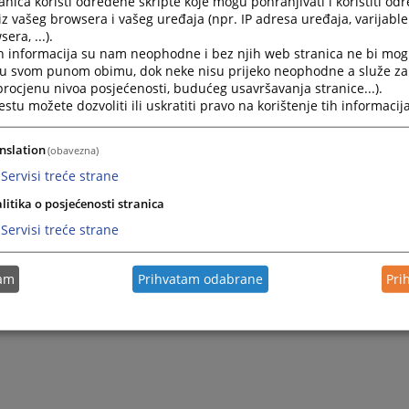
nica koristi određene skripte koje mogu pohranjivati i koristiti od
iz vašeg browsera i vašeg uređaja (npr. IP adresa uređaja, varijable 
era, ...).
h informacija su nam neophodne i bez njih web stranica ne bi mog
 za slobodan pristup informacijama ili medijsko obraćanje može
i u svom punom obimu, dok neke nisu prijeko neophodne a služe z
ili poslati putem fax-a:+387 (0)52 231 714
 procjenu nivoa posjećenosti, budućeg usavršavanja stranice...).
tu možete dozvoliti ili uskratiti pravo na korištenje tih informacija
nslation
(obavezna)
Servisi treće strane
litika o posjećenosti stranica
Servisi treće strane
tam
Prihvatam odabrane
Pri