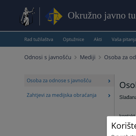
Okružno javno tuž
Rad tužilaštva
Optužnice
Akti
Vaša pitanj
Osoba za od
Odnosi s javnošću
Mediji
Osoba za odnose s javnošću
Oso
Zahtjevi za medijska obraćanja
Slađana
kontakt 
Korišt
e-mail: