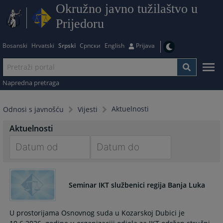
Okružno javno tužilaštvo u
Prijedoru
Bosanski
Hrvatski
Srpski
Српски
English
Prijava
Napredna pretraga
Aktuelnosti
Odnosi s javnošću
Vijesti
Aktuelnosti
Navigate
Navigate
forward
forward
Seminar IKT službenici regija Banja Luka
to
to
interact
interact
with
with
U prostorijama Osnovnog suda u Kozarskoj Dubici je
the
the