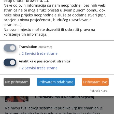
sesiji unutar browsera, ...).
Neke od ovih informacija su nam neophodne i bez njih web
stranica ne bi mogla fukcionisati u svom punom obimu, dok
Nove prostorije za saslušanje djece u
neke nisu prijeko neophodne a služe za dodatne stvari (npr.
krivičnom postupku
procjenu nivoa posjećenosti, budućeg usavršavanja
stranice...).
Na ovom mjestu možete dozvoliti ili uskratiti pravo na
Nove prostorije za saslušanje djece u krivičnom postupku
korištenje tih informacija.
31.10.2022.
Translation
(obavezna)
Održana obuka za koordinatore
↓
2
Servisi treće strane
integriteta
Analitika o posjećenosti stranica
↓
2
Servisi treće strane
Održana obuka za koordinatore integriteta
24.10.2022.
Ne prihvatam
Prihvatam odabrane
Prihvatam sve
Pokreće Klaro!
Smanjen broj neriješenih starih predmeta
u tužilaštvima u Republici Srpskoj
Na nivou tužilačkog sistema Republike Srpske smanjen je
broj neriješenih starih predmeta, jedan je od zaključaka