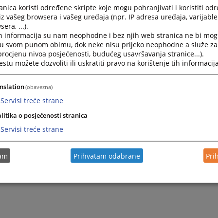
nica koristi određene skripte koje mogu pohranjivati i koristiti od
iz vašeg browsera i vašeg uređaja (npr. IP adresa uređaja, varijable 
era, ...).
h informacija su nam neophodne i bez njih web stranica ne bi mog
i u svom punom obimu, dok neke nisu prijeko neophodne a služe z
 procjenu nivoa posjećenosti, budućeg usavršavanja stranice...).
tu možete dozvoliti ili uskratiti pravo na korištenje tih informacija
nslation
(obavezna)
Servisi treće strane
litika o posjećenosti stranica
Servisi treće strane
tam
Prihvatam odabrane
Pri