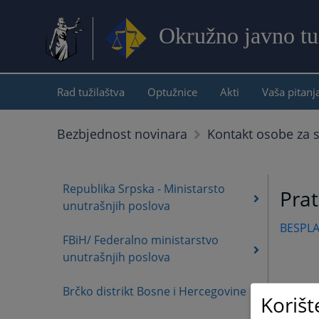
Okružno javno tuž
Rad tužilaštva
Optužnice
Akti
Vaša pitanj
Bezbjednost novinara
Kontakt osobe za s
Republika Srpska - Ministarsto
Pra
unutrašnjih poslova
BESPL
FBiH/ Federalno ministarstvo
unutrašnjih poslova
Brčko distrikt Bosne i Hercegovine
Korišt