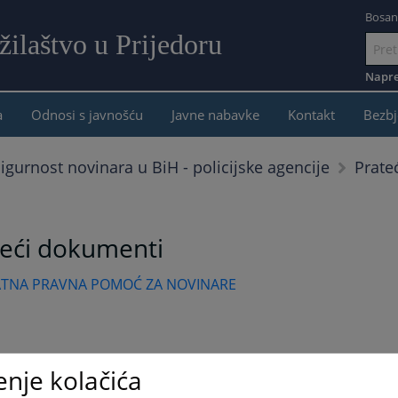
Bosan
ilaštvo u Prijedoru
Idi
na
Napre
sadržaj
a
Odnosi s javnošću
Javne nabavke
Kontakt
Bezbj
Prate
igurnost novinara u BiH - policijske agencije
teći dokumenti
ATNA PRAVNA POMOĆ ZA NOVINARE
enje kolačića