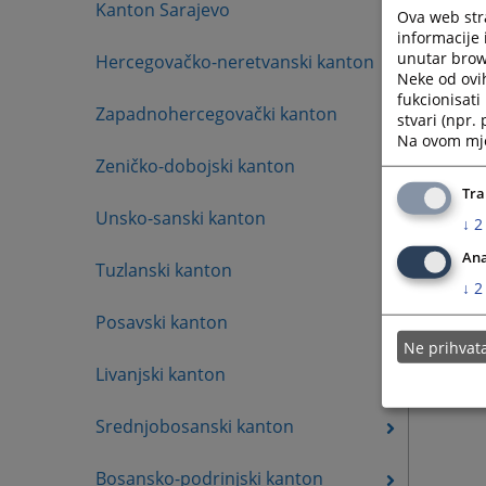
Kanton Sarajevo
Ova web stra
informacije 
unutar brows
Hercegovačko-neretvanski kanton
Neke od ovi
fukcionisat
Zapadnohercegovački kanton
stvari (npr.
Na ovom mjes
Zeničko-dobojski kanton
Tra
Unsko-sanski kanton
↓
2
Ana
Tuzlanski kanton
↓
2
Posavski kanton
Ne prihva
Livanjski kanton
Srednjobosanski kanton
Bosansko-podrinjski kanton