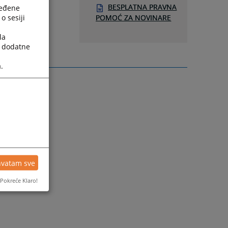
BESPLATNA PRAVNA
ređene
o sesiji
POMOĆ ZA NOVINARE
la
a dodatne
.
hvatam sve
Pokreće Klaro!