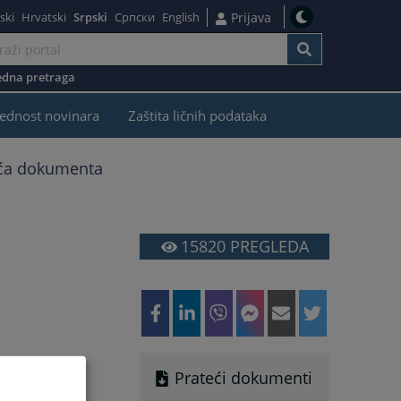
ski
Hrvatski
Srpski
Српски
English
Prijava
dna pretraga
ednost novinara
Zaštita ličnih podataka
ća dokumenta
15820
PREGLEDA
Prateći dokumenti