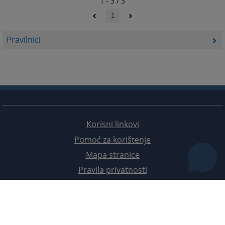
1 - 3 / 3
1
Pravilnici
Korisni linkovi
Pomoć za korištenje
Mapa stranice
Pravila privatnosti