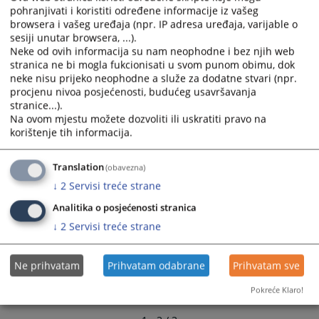
and
and
pohranjivati i koristiti određene informacije iz vašeg
Poslovnik o radu web uredništva Okružnog javnog
browsera i vašeg uređaja (npr. IP adresa uređaja, varijable o
select
select
sesiji unutar browsera, ...).
tužilaštva Prijedor
a
a
Neke od ovih informacija su nam neophodne i bez njih web
24.11.2017.
date.
date.
stranica ne bi mogla fukcionisati u svom punom obimu, dok
Press
Press
neke nisu prijeko neophodne a služe za dodatne stvari (npr.
the
the
procjenu nivoa posjećenosti, budućeg usavršavanja
question
question
stranice...).
Na ovom mjestu možete dozvoliti ili uskratiti pravo na
mark
mark
korištenje tih informacija.
key
key
to
to
get
get
Translation
(obavezna)
the
the
↓
2
Servisi treće strane
keyboard
keyboard
Analitika o posjećenosti stranica
shortcuts
shortcuts
↓
2
Servisi treće strane
for
for
changing
changing
dates.
dates.
Ne prihvatam
Prihvatam odabrane
Prihvatam sve
Pokreće Klaro!