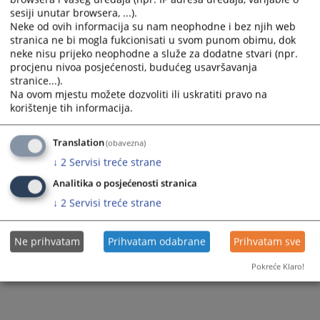
Hercegovačko-neretvanski kanton
FBiH/ Federalno ministarstvo unutrašnjih
sesiji unutar browsera, ...).
poslova
Neke od ovih informacija su nam neophodne i bez njih web
Zapadnohercegovački kanton
stranica ne bi mogla fukcionisati u svom punom obimu, dok
Brčko distrikt Bosne i Hercegovine
neke nisu prijeko neophodne a služe za dodatne stvari (npr.
Zeničko-dobojski kanton
procjenu nivoa posjećenosti, budućeg usavršavanja
Kanton Sarajevo
stranice...).
Unsko-sanski kanton
Na ovom mjestu možete dozvoliti ili uskratiti pravo na
Hercegovačko-neretvanski kanton
korištenje tih informacija.
Tuzlanski kanton
Zapadnohercegovački kanton
Posavski kanton
Translation
(obavezna)
Zeničko-dobojski kanton
↓
2
Servisi treće strane
Kanton 10
Analitika o posjećenosti stranica
Unsko-sanski kanton
Srednjobosanski kanton
↓
2
Servisi treće strane
Tuzlanski kanton
Bosansko-podrinjski kanton
Posavski kanton
Ne prihvatam
Prihvatam odabrane
Prihvatam sve
Okružno javno tužilaštvo Banja Luka
Livanjski kanton
Pokreće Klaro!
Okružno javno tužilaštvo Trebinje
Srednjobosanski kanton
Okružno javno tužilaštvo Istočno Sarajevo