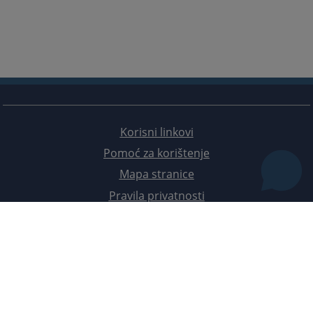
Bosansko-podrinjski kanton
Okružno javno tužilaštvo Prijedor
Prateća dokumenta
Okružno javno tužilaštvo Bijeljina
Okružno javno tužilaštvo Doboj
Prateća dokumenta
Korisni linkovi
Pomoć za korištenje
Mapa stranice
Pravila privatnosti
Redizajn web stranice je finansirala Evropska unija. Za njen sadržaj isključivo je odgovorno
Visoko sudsko i tužilačko vijeće BiH i ona ne odražava nužno stavove Evropske unije.