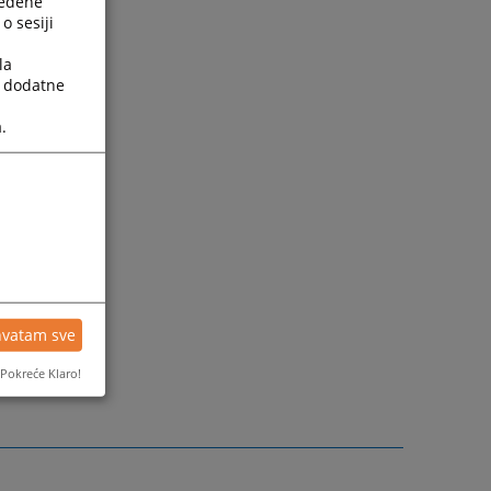
ređene
o sesiji
la
a dodatne
.
je.ba
hvatam sve
Pokreće Klaro!