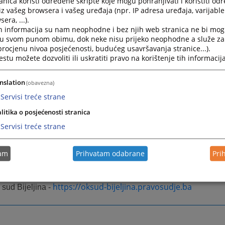
nica koristi određene skripte koje mogu pohranjivati i koristiti od
iz vašeg browsera i vašeg uređaja (npr. IP adresa uređaja, varijable 
era, ...).
 sud Federacije BiH -
h informacija su nam neophodne i bez njih web stranica ne bi mog
i u svom punom obimu, dok neke nisu prijeko neophodne a služe z
 sud Federacije BiH -
 procjenu nivoa posjećenosti, budućeg usavršavanja stranice...).
tu možete dozvoliti ili uskratiti pravo na korištenje tih informacija
https://ot-bl.pravosudje.ba
 tužilaštvo Banja Luka -
nslation
(obavezna)
Servisi treće strane
 tužilaštvo Bijeljina -
https://ot-bijeljina.pravosudje.ba
litika o posjećenosti stranica
Servisi treće strane
https://kt-tuzla.pravosud
lno tužilaštvo Tuzlanskog kantona -
tam
Prihvatam odabrane
Pri
 sud Banja Luka -
https://oksud-banjaluka.pravosudje.ba
https://oksud-bijeljina.pravosudje.ba
 sud Bijeljina -