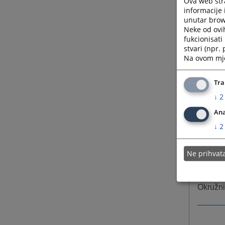
Ova web stra
informacije 
unutar brows
Ustavni
Neke od ovi
fukcionisat
Vrhovni
stvari (npr.
Na ovom mjes
Okružno
Tra
↓
2
Okružno
Ana
↓
2
Kantona
Ne prihva
Okružni
Okružni