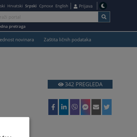
ski
Hrvatski
Srpski
Српски
English
Prijava
dna pretraga
ednost novinara
Zaštita ličnih podataka
342
PREGLEDA