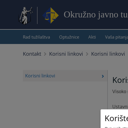
Okružno javno tuž
Rad tužilaštva
Optužnice
Akti
Vaša pitanj
Korisni linkovi
Kontakt
Korisni linkovi
Korisni linkovi
Kori
Visoko s
Ustavni
Korišt
Vrhovni