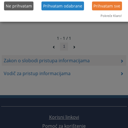
Ne prihvatam
Prihvatam odabrane
Prihvatam sve
Pokreće Klaro!
1 - 1 / 1
1
Zakon o slobodi pristupa informacijama
Vodič za pristup informacijama
Korisni linkovi
Pomoć za korištenje