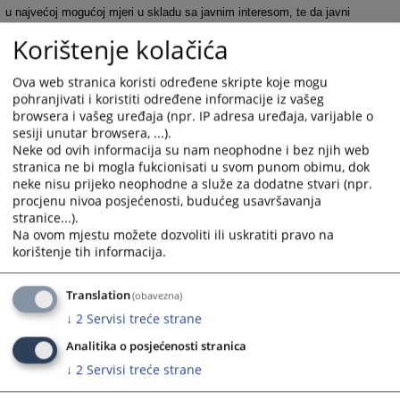
u najvećoj mogućoj mjeri u skladu sa javnim interesom, te da javni
organi imaju odgovarajuću obavezu da objave informacije, i
Korištenje kolačića
(v) da omogući svakom fizičkom licu da zatraži izmjenu, i daje
komentar na svoje lične informacije pod kontrolom javnog organa.
Ova web stranica koristi određene skripte koje mogu
pohranjivati i koristiti određene informacije iz vašeg
234
PREGLEDA
browsera i vašeg uređaja (npr. IP adresa uređaja, varijable o
sesiji unutar browsera, ...).
Neke od ovih informacija su nam neophodne i bez njih web
stranica ne bi mogla fukcionisati u svom punom obimu, dok
neke nisu prijeko neophodne a služe za dodatne stvari (npr.
procjenu nivoa posjećenosti, budućeg usavršavanja
stranice...).
Prateći dokumenti
Na ovom mjestu možete dozvoliti ili uskratiti pravo na
korištenje tih informacija.
Zakon o slobodnom pristupu informacijama
Translation
(obavezna)
↓
2
Servisi treće strane
Analitika o posjećenosti stranica
↓
2
Servisi treće strane