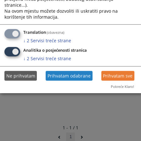
stranice...).
Na ovom mjestu možete dozvoliti ili uskratiti pravo na
korištenje tih informacija.
Translation
(obavezna)
↓
2
Servisi treće strane
Analitika o posjećenosti stranica
↓
2
Servisi treće strane
Ne prihvatam
Prihvatam odabrane
Prihvatam sve
Pokreće Klaro!
1 - 1 / 1
1