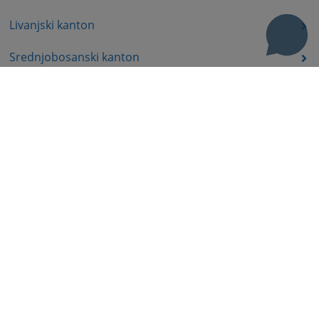
Livanjski kanton
Srednjobosanski kanton
Bosansko-podrinjski kanton
Prateća dokumenta
Korisni linkovi
Pomoć za korištenje
Mapa stranice
Pravila privatnosti