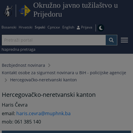
Okružno javno tužilaštvo u
Prijedoru
Bosanski
Hrvatski
Srpski
Српски
English
Prijava
Napredna pretraga
Bezbjednost novinara
Kontakt osobe za sigurnost novinara u BiH - policijske agencije
Hercegovačko-neretvanski kanton
Hercegovačko-neretvanski kanton
Haris Čevra
email:
haris.cevra@muphnk.ba
mob: 061 385 140