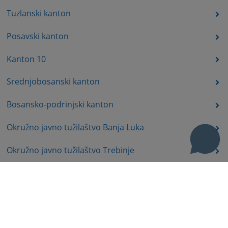
Tuzlanski kanton
Posavski kanton
Kanton 10
Srednjobosanski kanton
Bosansko-podrinjski kanton
Okružno javno tužilaštvo Banja Luka
Okružno javno tužilaštvo Trebinje
Okružno javno tužilaštvo Istočno Sarajevo
Okružno javno tužilaštvo Prijedor
Okružno javno tužilaštvo Bijeljina