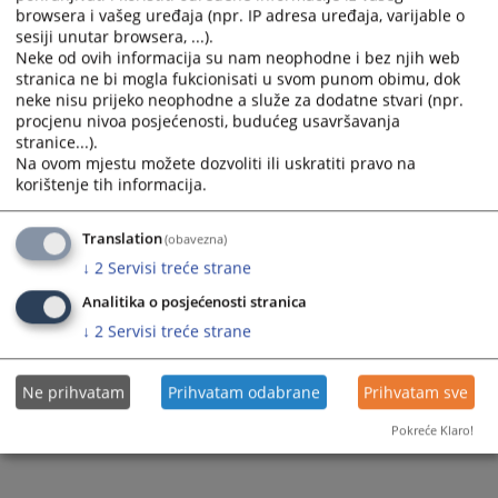
browsera i vašeg uređaja (npr. IP adresa uređaja, varijable o
sesiji unutar browsera, ...).
Neke od ovih informacija su nam neophodne i bez njih web
stranica ne bi mogla fukcionisati u svom punom obimu, dok
neke nisu prijeko neophodne a služe za dodatne stvari (npr.
procjenu nivoa posjećenosti, budućeg usavršavanja
stranice...).
Na ovom mjestu možete dozvoliti ili uskratiti pravo na
korištenje tih informacija.
Translation
(obavezna)
↓
2
Servisi treće strane
Analitika o posjećenosti stranica
↓
2
Servisi treće strane
Ne prihvatam
Prihvatam odabrane
Prihvatam sve
Pokreće Klaro!