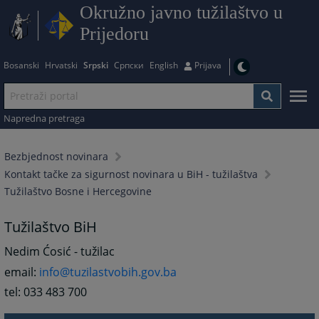
Okružno javno tužilaštvo u
Prijedoru
Bosanski
Hrvatski
Srpski
Српски
English
Prijava
Napredna pretraga
Bezbjednost novinara
Kontakt tačke za sigurnost novinara u BiH - tužilaštva
Tužilaštvo Bosne i Hercegovine
Tužilaštvo BiH
Nedim Ćosić - tužilac
email:
info@tuzilastvobih.gov.ba
tel: 033 483 700