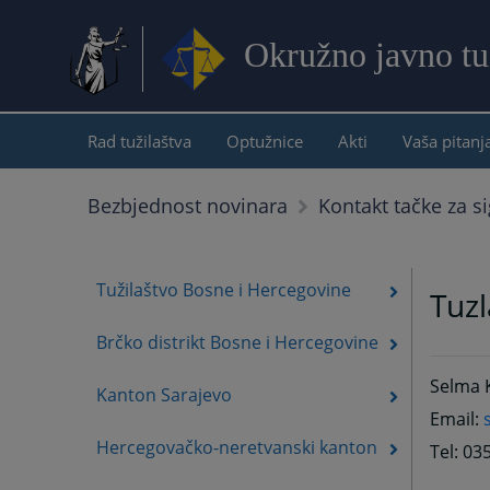
Okružno javno tuž
Rad tužilaštva
Optužnice
Akti
Vaša pitanj
Bezbjednost novinara
Kontakt tačke za si
Tužilaštvo Bosne i Hercegovine
Tuzl
Brčko distrikt Bosne i Hercegovine
Selma Ki
Kanton Sarajevo
Email:
Hercegovačko-neretvanski kanton
Tel: 03