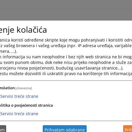
rnautović - stručni savjetnik za odnose s javnošću - šef odje
enje kolačića
admir.arnautovic@pravosudje.ba
nica koristi određene skripte koje mogu pohranjivati i koristiti od
5 306 106
iz vašeg browsera i vašeg uređaja (npr. IP adresa uređaja, varijable 
era, ...).
h informacija su nam neophodne i bez njih web stranica ne bi mog
i u svom punom obimu, dok neke nisu prijeko neophodne a služe z
 procjenu nivoa posjećenosti, budućeg usavršavanja stranice...).
tu možete dozvoliti ili uskratiti pravo na korištenje tih informacija
nslation
(obavezna)
Servisi treće strane
litika o posjećenosti stranica
Servisi treće strane
tam
Prihvatam odabrane
Pri