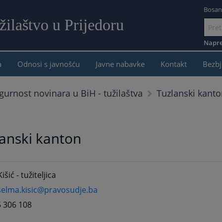
Bosan
ilaštvo u Prijedoru
Idi
na
Napre
sadržaj
a
Odnosi s javnošću
Javne nabavke
Kontakt
Bezbj
Tuzlanski kant
gurnost novinara u BiH - tužilaštva
anski kanton
šić - tužiteljica
selma.kisic@pravosudje.ba
5 306 108