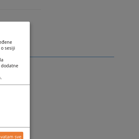
la
ređene
o sesiji
la
a dodatne
.
hvatam sve