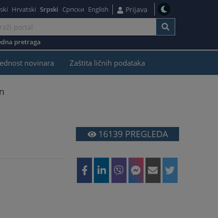
ski
Hrvatski
Srpski
Српски
English
Prijava
dna pretraga
ednost novinara
Zaštita ličnih podataka
on
16139
PREGLEDA