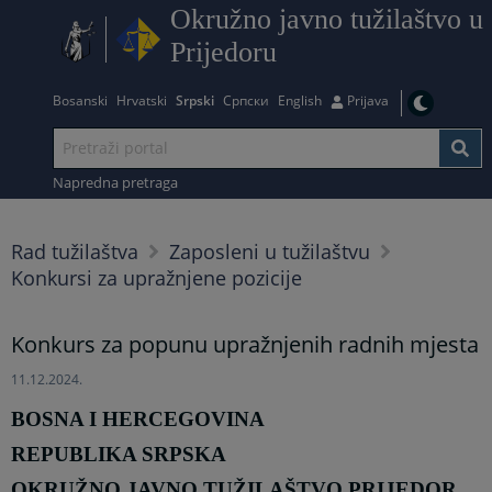
Okružno javno tužilaštvo u
Prijedoru
Bosanski
Hrvatski
Srpski
Српски
English
Prijava
Napredna pretraga
Rad tužilaštva
Zaposleni u tužilaštvu
Konkursi za upražnjene pozicije
Konkurs za popunu upražnjenih radnih mjesta
11.12.2024.
BOSNA I HERCEGOVINA
REPUBLIKA SRPSKA
OKRUŽNO JAVNO TUŽILAŠTVO PRIJEDOR