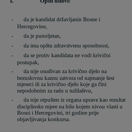
I.
Opšti uslovi:
-
da je kandidat državljanin Bosne i
Hercegovine,
-
da je punoljetan,
-
da ima opštu zdravstvenu sposobnost,
-
da se protiv kandidata ne vodi krivični
postupak
,
-
da nije osuđivan za krivično djelo na
bezuslovnu kaznu za
tvor
a od najmanje šest
mjeseci ili za krivično djelo koje ga čini
nepodobnim za radu u tužilaštvu,
-
da nije otpušten iz organa uprave kao rezultat
disciplinske mjere na bilo kojem nivou vlasti u
Bosni i Hercegovini, tri godine prije
objavljivanja konkursa
.