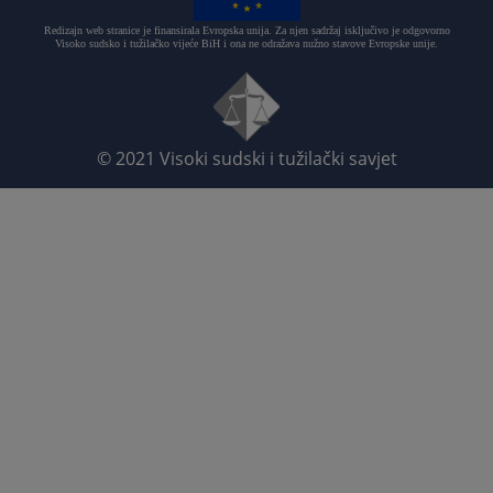
Redizajn web stranice je finansirala Evropska unija. Za njen sadržaj isključivo je odgovorno
Visoko sudsko i tužilačko vijeće BiH i ona ne odražava nužno stavove Evropske unije.
© 2021
Visoki sudski i tužilački savjet