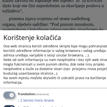
kaznu zatvora od najmanje šest mjeseci
ili
za krivično
djelo koje me čini nepodobnim za obavljanje poslova u
tužilaštvu“,
pismena izjava ovjerena od strane nadležnog
organa, sljedeće sadržine: “Pod punom moralnom,
materijalnom i krivičnom odgovornošću izjavljujem da
nisam otpuštan/a iz organa uprave kao rezultat
Korištenje kolačića
disciplinske mjere na bilo kojem nivou vlasti u Bosni i
Hercegovini, tri godine prije objavljivanja konkursa“.
Ova web stranica koristi određene skripte koje mogu pohranjivati
koristiti određene informacije iz vašeg browsera i vašeg uređaja 
adresa uređaja, varijable o sesiji unutar browsera, ...).
Kandidat koji bude izabran dužan je u roku od osam
Neke od ovih informacija su nam neophodne i bez njih web stran
mogla fukcionisati u svom punom obimu, dok neke nisu prijeko
dana dostaviti
naprijed navedene dokumente u
neophodne a služe za dodatne stvari (npr. procjenu nivoa posjeć
originalu,
ljekarsko uvjerenje kao i
uvjerenje da nije
budućeg usavršavanja stranice...).
osuđivan za krivično djelo na bezuslovnu kaznu
Na ovom mjestu možete dozvoliti ili uskratiti pravo na korištenje 
zatvora od najmanje šest mjeseci ili za krivično djelo
informacija.
koje ga čin
i
nepodobnim za obavljanje poslova u
tužilaštvu.
Translation
(obavezna)
↓
2
Servisi treće strane
Prijavu na konkurs sa dokazima o ispunjavanju opštih i