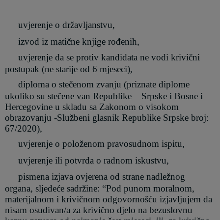
uvjerenje o državljanstvu,
izvod iz matične knjige rođenih,
uvjerenje da se protiv kandidata ne vodi krivični
postupak (ne starije od 6 mjeseci)
,
diploma o
stečenom zvanju
(priznate diplome
ukoliko su stečene va
n
Republike
Srpske i Bosne i
Hercegovine u skladu sa Zakonom o visokom
obrazovanju -Službeni glasnik Republike Srpske broj:
67/2020),
uvjerenje o položenom pravosudnom ispitu,
uvjerenje ili potvrda o radnom iskustvu
,
pismena izjava ovjerena od strane nadležnog
organa, sljedeće sadržine: “Pod punom moralnom,
materijalnom i krivičnom odgovornošću izjavljujem da
nisam osuđivan/a za krivično djelo na bezuslovnu