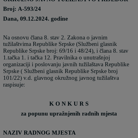
Broj:
A-593
/24
Dana,
09
.12.2024. godine
Na osnovu člana 8. stav 2. Zakona o javnim
tužilaštvima Republike Srpske (Službeni glasnik
Republike Srpske broj: 69/16
i 48/24
)
, i
člana 8. stav
1.tačka 1. i tačka 12. Pravilnika o unutrašnjoj
organizaciji i poslovanju javnih tužilaštava Republike
Srpske ( Službeni glasnik Republike Srpske broj
101/22) v.d. glavnog okružnog javnog tužilaštva
raspisuje:
K O N K U R S
za popunu upražnjenih radnih mjesta
NAZIV RADNOG MJESTA