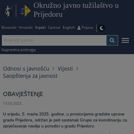
Okružno javno tužilaštvo u
Prijedoru
Bosanski
Hrvatski
Srpski
Српски
English
Prijava
Napredna pretraga
Odnosi s javnošću
Vijesti
Saopštenja za javnost
OBAVJEŠTENJE
13.03.2025.
U srijedu, 5. marta 2025. godine, u prostorijama gradske uprave
grada Prijedora, održan je peti sastanak Grupe za koordinaciju za
sprječavanje nasilja u porodici u gradu Prijedoru.