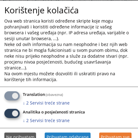
Na dnevnom redu, neke od tačaka bile su analiza stanja, odnosno periodični izvještaj o
Korištenje kolačića
evidentiranom nasilju u porodici i preduzetim aktivnostima subjekata zaštite za period
oktobar-decembar 2024.godine, kao i
prijedlog izvještaja gradonačelniku o radu Grupe
Ova web stranica koristi određene skripte koje mogu
za koordinaciju za sprečavanje nasilja u porodici u gradu Prijedoru sa godišnjim
pohranjivati i koristiti određene informacije iz vašeg
izvještajem o stanju iz ove oblasti i prijedlog izvještaja za 2024.godinu koji se dostavlja
browsera i vašeg uređaja (npr. IP adresa uređaja, varijable o
Ministarstvu porodice, omladine i sporta.
sesiji unutar browsera, ...).
Radnu grupu za koordinaciju i sprečavanje nasilja u porodici u gradu Prijedoru čine
Neke od ovih informacija su nam neophodne i bez njih web
stranica ne bi mogla fukcionisati u svom punom obimu, dok
predstavnici Policijske uprave Prijedor, Centra za socijalni rad, JZU Dom zdravlja, JZU
neke nisu prijeko neophodne a služe za dodatne stvari (npr.
Bolnica „Dr Mladen Stojanović“, Osnovnog suda Prijedor, Okružnog javnog tužilaštva
procjenu nivoa posjećenosti, budućeg usavršavanja
Prijedor, predstavnici Aktiva direktora osnovnih škola Prijedor, predstavnik JU
stranice...).
Srednjoškolski centar Prijedor, JU Centar „Sunce“ Prijedor kao i predstavnici Gradske
Na ovom mjestu možete dozvoliti ili uskratiti pravo na
uprave Prijedor.
korištenje tih informacija.
Prikazana vijest je na
:
Srpski jezik
Translation
(obavezna)
90
PREGLEDA
↓
2
Servisi treće strane
Analitika o posjećenosti stranica
↓
2
Servisi treće strane
Ne prihvatam
Prihvatam odabrane
Prihvatam sve