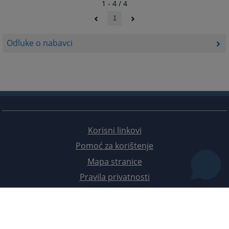
1 - 4 / 4
1
Odluke o nabavci
Korisni linkovi
Pomoć za korištenje
Mapa stranice
Pravila privatnosti