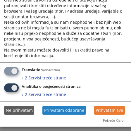
Ova web stranica koristi određene skripte koje mogu
- opremanje poslovnih prostorija, kancelarijski namještaj
calendar
calendar
pohranjivati i koristiti određene informacije iz vašeg
18.05.2020.
and
and
browsera i vašeg uređaja (npr. IP adresa uređaja, varijable o
select
select
sesiji unutar browsera, ...).
Odluka kojom se poništava otvoreni postupak javne
Neke od ovih informacija su nam neophodne i bez njih web
a
a
stranica ne bi mogla fukcionisati u svom punom obimu, dok
nabavke opremanje poslovnih prostorija - kancelarijski
date.
date.
neke nisu prijeko neophodne a služe za dodatne stvari (npr.
namještaj
Press
Press
procjenu nivoa posjećenosti, budućeg usavršavanja
24.02.2020.
the
the
stranice...).
question
question
Na ovom mjestu možete dozvoliti ili uskratiti pravo na
Odluka o izboru ponuđača u otvorenom postupku nabavke
mark
mark
korištenje tih informacija.
- opremanje poslovnih prostorija, kancelarijski namještaj
key
key
08.02.2020.
to
to
Translation
(obavezna)
get
get
↓
2
Servisi treće strane
the
the
Analitika o posjećenosti stranica
keyboard
keyboard
shortcuts
shortcuts
↓
2
Servisi treće strane
for
for
changing
changing
Ne prihvatam
Prihvatam odabrane
Prihvatam sve
dates.
dates.
Pokreće Klaro!